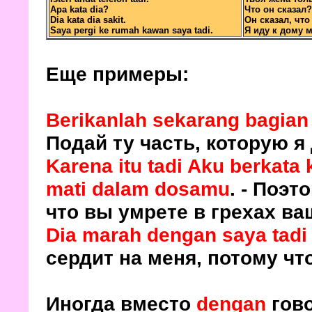
Apa kata dia?
Что он сказал?
Dia kata dia sakit.
Он сказал, что
Saya pergi ke rumah kawan saya tadi.
Я иду к дому м
Еще примеры:
Berikanlah sekarang bagian
Подай ту часть, которую я 
Karena itu tadi Aku berkat
mati dalam dosamu
. - Поэт
что вы умрете в грехах ваш
Dia marah dengan saya tadi 
сердит на меня, потому что
Иногда вместо
dengan
гов