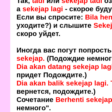
Так,
tadi
или
sekejap tadi
оз
а
sekejap lagi
- скорое буд
Если вы спросите:
Bila he
уходите?) и слышите
Sekej
скоро уйдет.
Иногда вас погут попрост
sekejap
.
(Подождие немног
Dia akan datang sekejap lag
придет Подождите.)
Dia akan balik sekejap lagi.
вернется, подождите.)
Сочетание
Berhenti sekeja
немного".