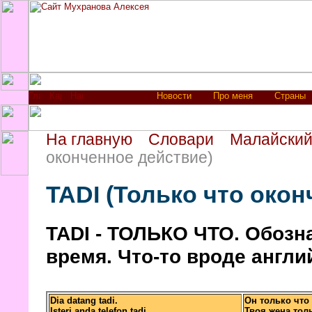
Новости
Про меня
Страны
На главную
Словари
Малайский 
оконченное действие)
TADI (Только что окон
TADI - ТОЛЬКО ЧТО. Обозн
время. Что-то вроде англий
Dia datang tadi.
Он только что
Isteri anda telefon tadi.
Твоя жена тол