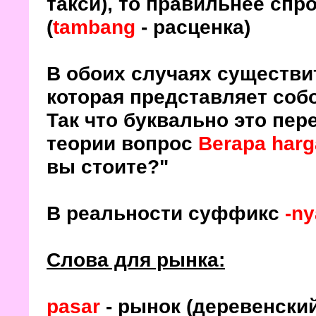
такси), то правильнее спр
(
tambang
- расценка)
В обоих случаях существи
которая представляет соб
Так что буквально это пер
теории вопрос
Berapa har
вы стоите?"
-n
В реальности суффикс
Слова для рынка:
pasar
- рынок (деревенски